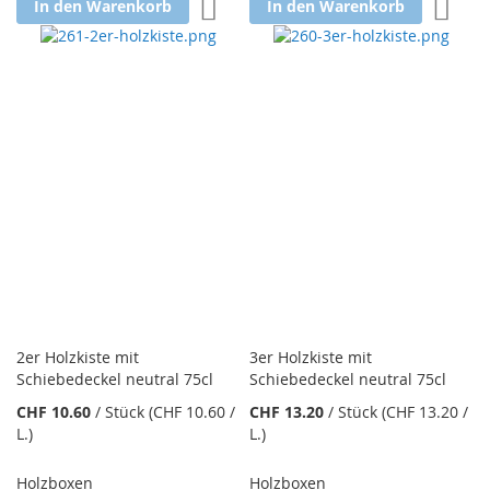
Zur Wunschliste hinzufügen
Zur W
In den Warenkorb
In den Warenkorb
2er Holzkiste mit
3er Holzkiste mit
Schiebedeckel neutral 75cl
Schiebedeckel neutral 75cl
CHF 10.60
/
Stück
(CHF 10.60
/
CHF 13.20
/
Stück
(CHF 13.20
/
L.
)
L.
)
Holzboxen
Holzboxen