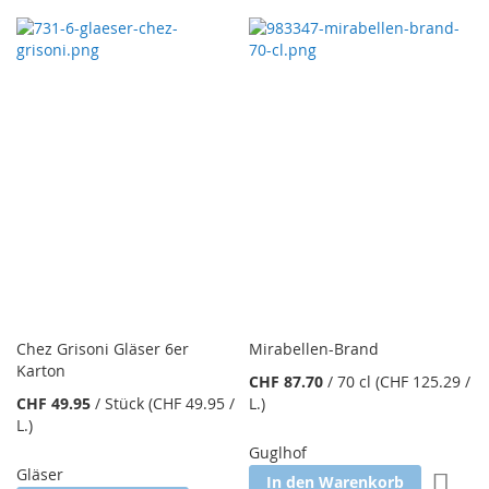
Chez Grisoni Gläser 6er
Mirabellen-Brand
Karton
CHF 87.70
/
70 cl
(CHF 125.29
/
CHF 49.95
/
Stück
(CHF 49.95
/
L.
)
L.
)
Guglhof
Gläser
Zur W
In den Warenkorb