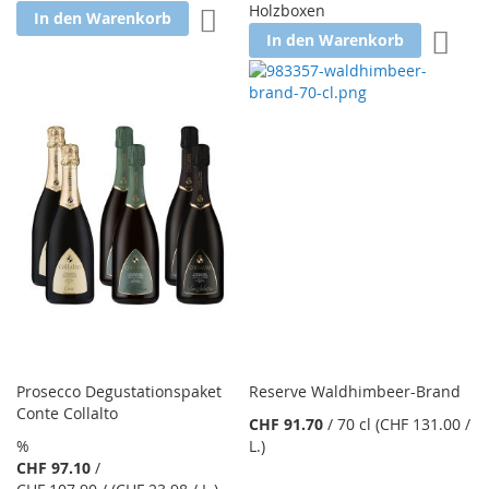
Holzboxen
Zur Wunschliste hinzufügen
In den Warenkorb
Zur W
In den Warenkorb
Prosecco Degustationspaket
Reserve Waldhimbeer-Brand
Conte Collalto
CHF 91.70
/
70 cl
(CHF 131.00
/
%
L.
)
CHF 97.10
/