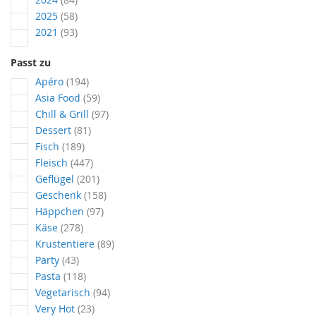
Artikel
2025
58
Artikel
2021
93
Passt zu
Artikel
Apéro
194
Artikel
Asia Food
59
Artikel
Chill & Grill
97
Artikel
Dessert
81
Artikel
Fisch
189
Artikel
Fleisch
447
Artikel
Geflügel
201
Artikel
Geschenk
158
Artikel
Häppchen
97
Artikel
Käse
278
Artikel
Krustentiere
89
Artikel
Party
43
Artikel
Pasta
118
Artikel
Vegetarisch
94
Artikel
Very Hot
23