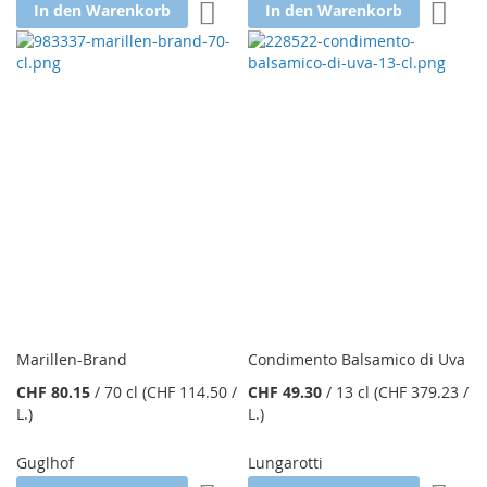
Zur Wunschliste hinzufügen
Zur W
In den Warenkorb
In den Warenkorb
Marillen-Brand
Condimento Balsamico di Uva
CHF 80.15
/
70 cl
(CHF 114.50
/
CHF 49.30
/
13 cl
(CHF 379.23
/
L.
)
L.
)
Guglhof
Lungarotti