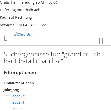
Gratis Heimlieferung ab CHF 50.00
Lieferung innerhalb 48h
Kauf auf Rechnung
Service client 041 377 11 22
Direkt
War
zum
Inhalt
Suchergebnisse für: "grand cru ch
haut batailli pauillac"
Filteroptionen
Einkaufsoptionen
Jahrgang
Artikel
0000
2
Artikel
2002
1
Artikel
2003
3