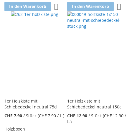
Zur Wunschliste hinzufügen
Zur W
In den Warenkorb
In den Warenkorb
1er Holzkiste mit
1er Holzkiste mit
Schiebedeckel neutral 75cl
Schiebedeckel neutral 150cl
CHF 7.90
/
Stück
(CHF 7.90
/ L.
)
CHF 12.90
/
Stück
(CHF 12.90
/
L.
)
Holzboxen