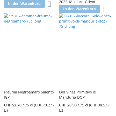
2022
,
Moillard-Grivot
Zur Wunschliste hinzufügen
In den Warenkorb
Zur W
In den Warenkorb
Frauma Negroamaro Salento
Old Vines Primitivo di
IGP
Manduria DOP
CHF 52.70
/
75 cl
(CHF 70.27
/
CHF 28.90
/
75 cl
(CHF 38.53
/
L.
)
L.
)