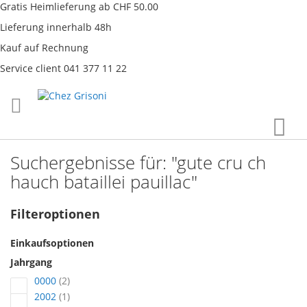
Gratis Heimlieferung ab CHF 50.00
Lieferung innerhalb 48h
Kauf auf Rechnung
Service client 041 377 11 22
Direkt
War
zum
Inhalt
Suchergebnisse für: "gute cru ch
hauch bataillei pauillac"
Filteroptionen
Einkaufsoptionen
Jahrgang
Artikel
0000
2
Artikel
2002
1