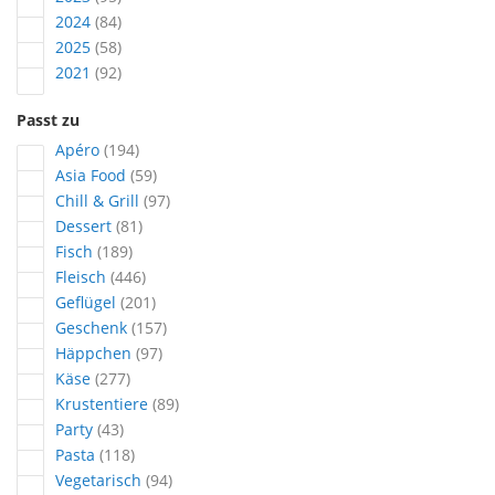
Artikel
2024
84
Artikel
2025
58
Artikel
2021
92
Passt zu
Artikel
Apéro
194
Artikel
Asia Food
59
Artikel
Chill & Grill
97
Artikel
Dessert
81
Artikel
Fisch
189
Artikel
Fleisch
446
Artikel
Geflügel
201
Artikel
Geschenk
157
Artikel
Häppchen
97
Artikel
Käse
277
Artikel
Krustentiere
89
Artikel
Party
43
Artikel
Pasta
118
Artikel
Vegetarisch
94