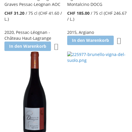
Graves Pessac-Leognan AOC
Montalcino DOCG
CHF 31.20
/
75 cl
(CHF 41.60
/
CHF 185.00
/
75 cl
(CHF 246.67
L.
)
/ L.
)
2020
,
Pessac-Léognan -
2015
,
Argiano
Château Haut-Lagrange
Zur W
In den Warenkorb
Zur Wunschliste hinzufügen
In den Warenkorb