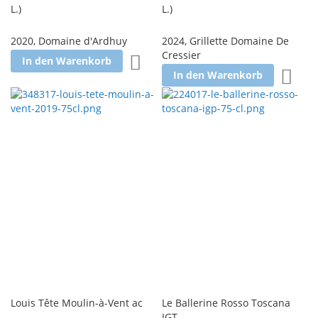
L.
)
L.
)
2020
,
Domaine d'Ardhuy
2024
,
Grillette Domaine De
Cressier
Zur Wunschliste hinzufügen
In den Warenkorb
Zur W
In den Warenkorb
Louis Tête Moulin-à-Vent ac
Le Ballerine Rosso Toscana
IGT