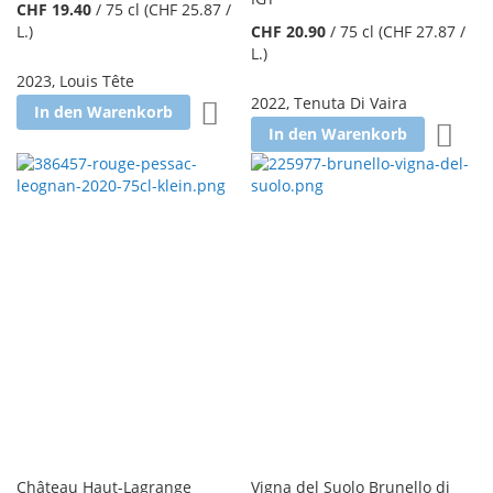
CHF 19.40
/
75 cl
(CHF 25.87
/
L.
)
CHF 20.90
/
75 cl
(CHF 27.87
/
L.
)
2023
,
Louis Tête
2022
,
Tenuta Di Vaira
Zur Wunschliste hinzufügen
In den Warenkorb
Zur W
In den Warenkorb
Château Haut-Lagrange
Vigna del Suolo Brunello di