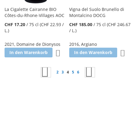
La Cigalette Cairanne BIO
Vigna del Suolo Brunello di
Côtes-du-Rhone-Villages AOC
Montalcino DOCG
CHF 17.20
/
75 cl
(CHF 22.93
/
CHF 185.00
/
75 cl
(CHF 246.67
L.
)
/ L.
)
2021
,
Domaine de Dionysos
2016
,
Argiano
Zur Wunschliste hinzufügen
Zur W
In den Warenkorb
In den Warenkorb
Seite
Seite
Zurück
Seite
Seite
Sie lesen gerade Seite
Seite
Seite
Seite
Weiter
2
3
4
5
6