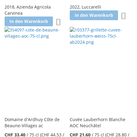
2018
,
Azienda Agricola
2022
,
Luccarelli
Carvinea
Zur W
In den Warenkorb
Zur Wunschliste hinzufügen
In den Warenkorb
Domaine d'Ardhuy Côte de
Cuvée Lauberhorn Blanche
Beaune-Villages ac
AOC Neuchâtel
CHF 33.40
/
75 cl
(CHF 44.53
/
CHF 21.60
/
75 cl
(CHF 28.80
/