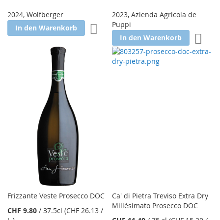
2024
,
Wolfberger
2023
,
Azienda Agricola de
Puppi
Zur Wunschliste hinzufügen
In den Warenkorb
Zur W
In den Warenkorb
Frizzante Veste Prosecco DOC
Ca' di Pietra Treviso Extra Dry
Millésimato Prosecco DOC
CHF 9.80
/
37.5cl
(CHF 26.13
/