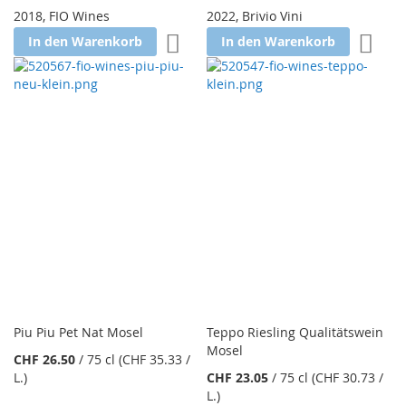
2018
,
FIO Wines
2022
,
Brivio Vini
Zur Wunschliste hinzufügen
Zur W
In den Warenkorb
In den Warenkorb
Piu Piu Pet Nat Mosel
Teppo Riesling Qualitätswein
Mosel
CHF 26.50
/
75 cl
(CHF 35.33
/
L.
)
CHF 23.05
/
75 cl
(CHF 30.73
/
L.
)