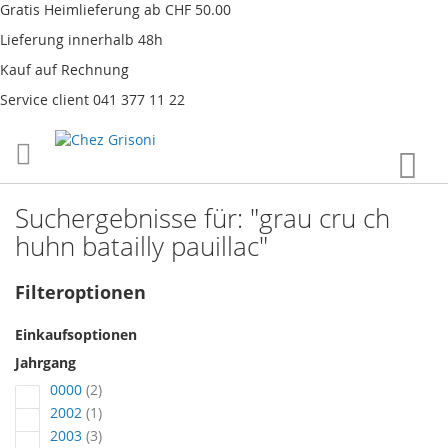
Gratis Heimlieferung ab CHF 50.00
Lieferung innerhalb 48h
Kauf auf Rechnung
Service client 041 377 11 22
Direkt
War
zum
Inhalt
Suchergebnisse für: "grau cru ch
huhn batailly pauillac"
Filteroptionen
Einkaufsoptionen
Jahrgang
Artikel
0000
2
Artikel
2002
1
Artikel
2003
3