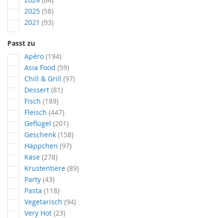
Artikel
2025
58
Artikel
2021
93
Passt zu
Artikel
Apéro
194
Artikel
Asia Food
59
Artikel
Chill & Grill
97
Artikel
Dessert
81
Artikel
Fisch
189
Artikel
Fleisch
447
Artikel
Geflügel
201
Artikel
Geschenk
158
Artikel
Häppchen
97
Artikel
Käse
278
Artikel
Krustentiere
89
Artikel
Party
43
Artikel
Pasta
118
Artikel
Vegetarisch
94
Artikel
Very Hot
23