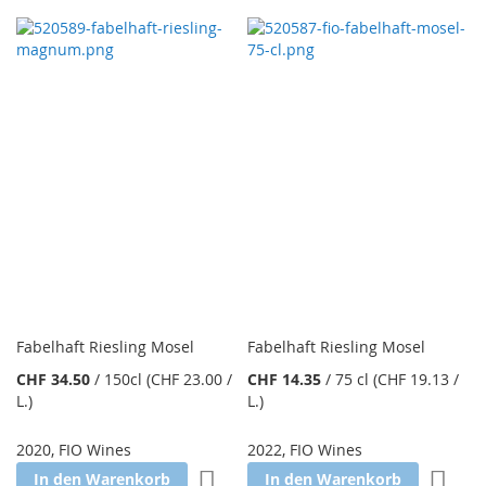
Fabelhaft Riesling Mosel
Fabelhaft Riesling Mosel
CHF 34.50
/
150cl
(CHF 23.00
/
CHF 14.35
/
75 cl
(CHF 19.13
/
L.
)
L.
)
2020
,
FIO Wines
2022
,
FIO Wines
Zur Wunschliste hinzufügen
Zur W
In den Warenkorb
In den Warenkorb