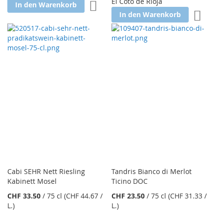
El Coto de Rioja
Zur Wunschliste hinzufügen
In den Warenkorb
Zur W
In den Warenkorb
Cabi SEHR Nett Riesling
Tandris Bianco di Merlot
Kabinett Mosel
Ticino DOC
CHF 33.50
/
75 cl
(CHF 44.67
/
CHF 23.50
/
75 cl
(CHF 31.33
/
L.
)
L.
)