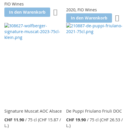
FIO Wines
2020
,
FIO Wines
Zur Wunschliste hinzufügen
In den Warenkorb
Zur W
In den Warenkorb
Signature Muscat AOC Alsace
De Puppi Friulano Friuli DOC
CHF 11.90
/
75 cl
(CHF 15.87
/
CHF 19.90
/
75 cl
(CHF 26.53
/
L.
)
L.
)