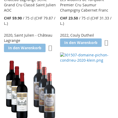
Grand Cru Classé Saint Julien
Premier Cru Saumur
AOC
Champigny Cabernet Franc
CHF 59.90
/
75 cl
(CHF 79.87
/
CHF 23.50
/
75 cl
(CHF 31.33
/
L.
)
L.
)
2020
,
Saint Julien - Château
2022
,
Couly Dutheil
Lagrange
Zur W
In den Warenkorb
Zur Wunschliste hinzufügen
In den Warenkorb