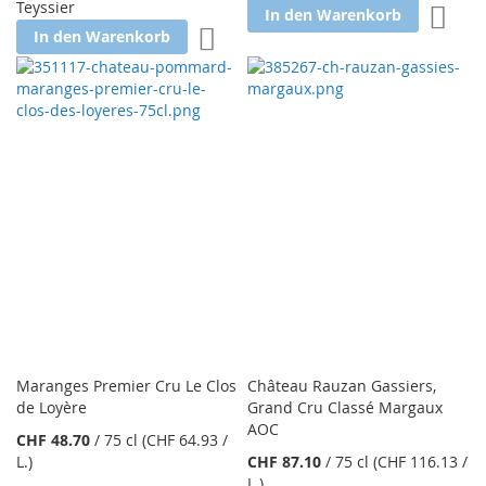
Teyssier
Zur W
In den Warenkorb
Zur Wunschliste hinzufügen
In den Warenkorb
Maranges Premier Cru Le Clos
Château Rauzan Gassiers,
de Loyère
Grand Cru Classé Margaux
AOC
CHF 48.70
/
75 cl
(CHF 64.93
/
L.
)
CHF 87.10
/
75 cl
(CHF 116.13
/
L.
)