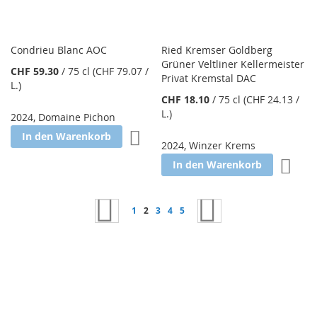
Condrieu Blanc AOC
Ried Kremser Goldberg
Grüner Veltliner Kellermeister
CHF 59.30
/
75 cl
(CHF 79.07
/
Privat Kremstal DAC
L.
)
CHF 18.10
/
75 cl
(CHF 24.13
/
L.
)
2024
,
Domaine Pichon
Zur Wunschliste hinzufügen
In den Warenkorb
2024
,
Winzer Krems
Zur W
In den Warenkorb
Seite
Seite
Zurück
Seite
Sie lesen gerade Seite
Seite
Seite
Seite
Seite
Weiter
1
2
3
4
5