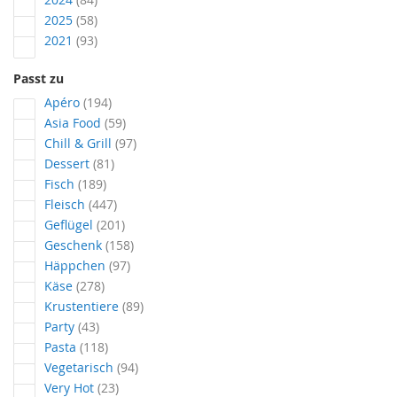
Artikel
2025
58
Artikel
2021
93
Passt zu
Artikel
Apéro
194
Artikel
Asia Food
59
Artikel
Chill & Grill
97
Artikel
Dessert
81
Artikel
Fisch
189
Artikel
Fleisch
447
Artikel
Geflügel
201
Artikel
Geschenk
158
Artikel
Häppchen
97
Artikel
Käse
278
Artikel
Krustentiere
89
Artikel
Party
43
Artikel
Pasta
118
Artikel
Vegetarisch
94
Artikel
Very Hot
23