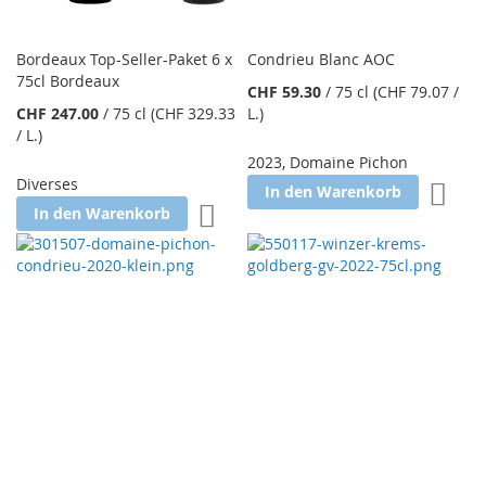
Bordeaux Top-Seller-Paket 6 x
Condrieu Blanc AOC
75cl Bordeaux
CHF 59.30
/
75 cl
(CHF 79.07
/
CHF 247.00
/
75 cl
(CHF 329.33
L.
)
/ L.
)
2023
,
Domaine Pichon
Diverses
Zur W
In den Warenkorb
Zur Wunschliste hinzufügen
In den Warenkorb