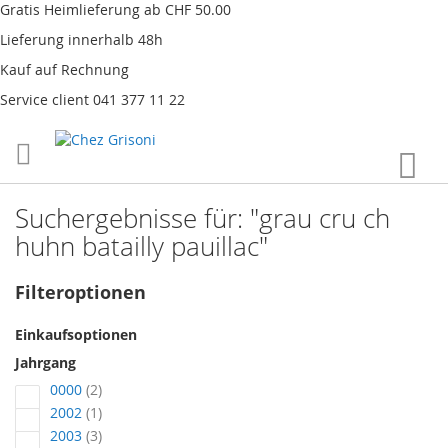
Gratis Heimlieferung ab CHF 50.00
Lieferung innerhalb 48h
Kauf auf Rechnung
Service client 041 377 11 22
Direkt
War
zum
Inhalt
Suchergebnisse für: "grau cru ch
huhn batailly pauillac"
Filteroptionen
Einkaufsoptionen
Jahrgang
Artikel
0000
2
Artikel
2002
1
Artikel
2003
3