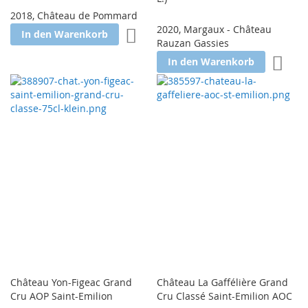
2018
,
Château de Pommard
2020
,
Margaux - Château
Zur Wunschliste hinzufügen
In den Warenkorb
Rauzan Gassies
Zur W
In den Warenkorb
Château Yon-Figeac Grand
Château La Gaffélière Grand
Cru AOP Saint-Emilion
Cru Classé Saint-Emilion AOC