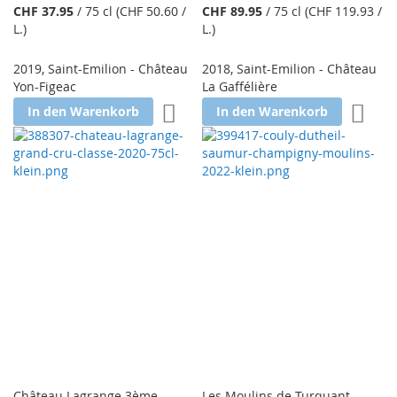
CHF 37.95
/
75 cl
(CHF 50.60
/
CHF 89.95
/
75 cl
(CHF 119.93
/
L.
)
L.
)
2019
,
Saint-Emilion - Château
2018
,
Saint-Emilion - Château
Yon-Figeac
La Gaffélière
Zur Wunschliste hinzufügen
Zur W
In den Warenkorb
In den Warenkorb
Château Lagrange 3ème
Les Moulins de Turquant